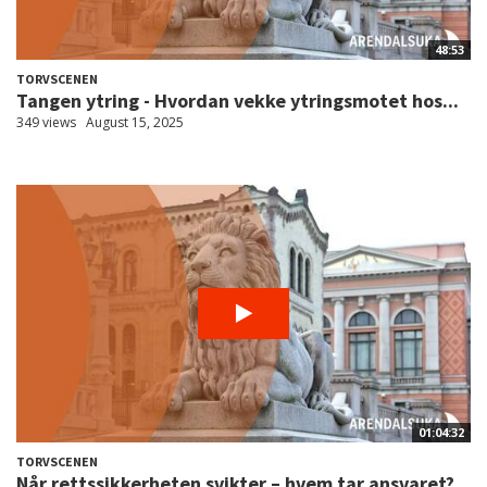
48:53
TORVSCENEN
Tangen ytring - Hvordan vekke ytringsmotet hos...
349 views
August 15, 2025
01:04:32
TORVSCENEN
Når rettssikkerheten svikter – hvem tar ansvaret?