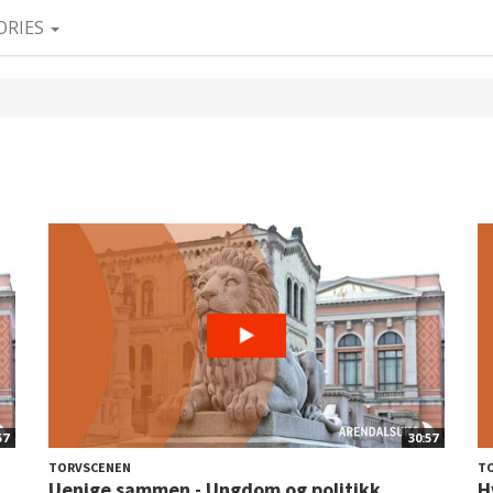
ORIES
57
30:57
TORVSCENEN
T
Uenige sammen - Ungdom og politikk
H