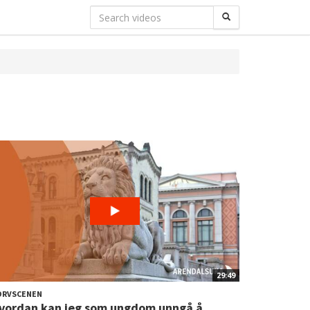
29:49
ORVSCENEN
vordan kan jeg som ungdom unngå å