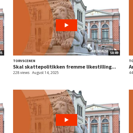
35
58:49
TORVSCENEN
T
Skal skattepolitikken fremme likestilling...
A
228 views
August 14, 2025
44