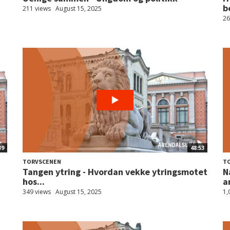
b
211 views
August 15, 2025
26
39
48:53
TORVSCENEN
T
Tangen ytring - Hvordan vekke ytringsmotet
N
hos...
a
349 views
August 15, 2025
1,