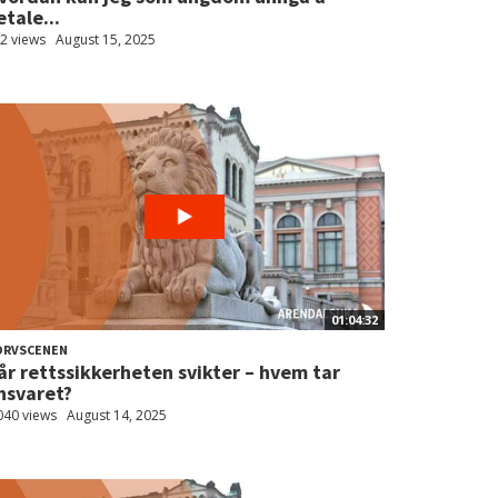
etale...
2 views
August 15, 2025
01:04:32
ORVSCENEN
år rettssikkerheten svikter – hvem tar
nsvaret?
040 views
August 14, 2025