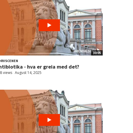
30:05
ORVSCENEN
ntibiotika - hva er greia med det?
8 views
August 14, 2025