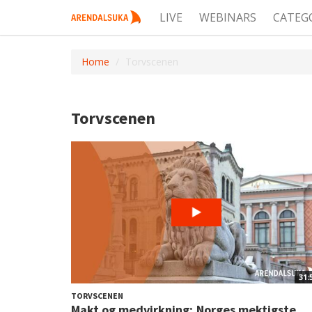
LIVE
WEBINARS
CATEG
Home
Torvscenen
Torvscenen
31:
TORVSCENEN
Makt og medvirkning; Norges mektigste