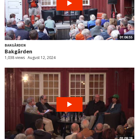
01:06:55
BAKGÅRDEN
Bakgården
1,038 views
August 12, 2024
01:09:28