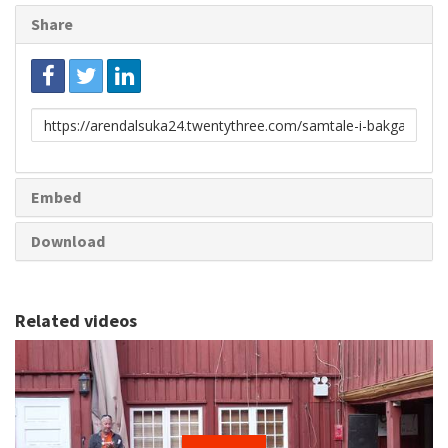
Share
Link
to
share
Embed
Download
Related videos