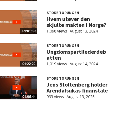
STORE TORUNGEN
Hvem utøver den
skjulte makten i Norge?
1,098 views
August 13, 2024
01:01:39
STORE TORUNGEN
Ungdomspartilederdeb
atten
1,019 views
August 14, 2024
01:22:22
STORE TORUNGEN
Jens Stoltenberg holder
Arendalsukas finanstale
993 views
August 13, 2025
01:06:44