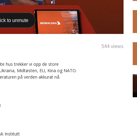
544 views
e hus trekker vi opp de store
 Ukraina, Midtøsten, EU, Kina og NATO.
mperaturen på verden akkurat nå.
H
k Institutt