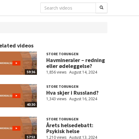
elated videos
STORE TORUNGEN
Havmineraler – redning
eller ødeleggelse?
1,856 views
August 14, 2024
59:36
STORE TORUNGEN
Hva skjer i Russland?
1,343 views
August 16, 2024
40:30
STORE TORUNGEN
Årets helsedebatt:
Psykisk helse
1,210 views
August 13, 2024
57:53