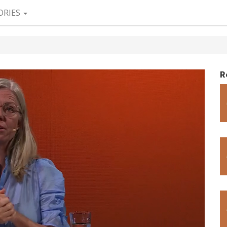
ORIES
R