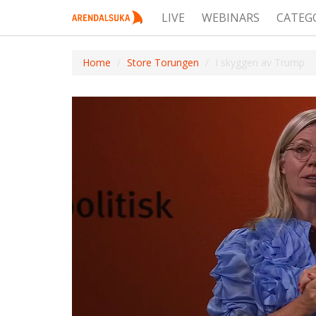
LIVE
WEBINARS
CATEG
Home
Store Torungen
I skyggen av Trump