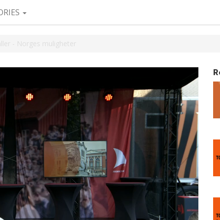
ORIES
ller - Norges muligheter
R