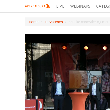
LIVE
WEBINARS
CATEG
Home
Torvscenen
Kritiske mineraler og meta