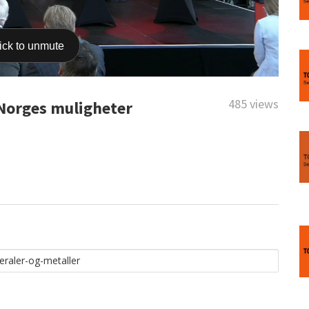
485 views
 Norges muligheter