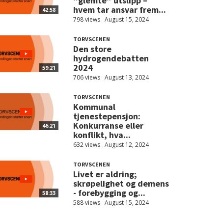
“glemte” utslipp –
hvem tar ansvar frem...
42:58
798 views
August 15, 2024
TORVSCENEN
Den store
hydrogendebatten
2024
59:21
706 views
August 13, 2024
TORVSCENEN
Kommunal
tjenestepensjon:
Konkurranse eller
46:21
konflikt, hva...
632 views
August 12, 2024
TORVSCENEN
Livet er aldring;
skrøpelighet og demens
- forebygging og...
58:33
588 views
August 15, 2024