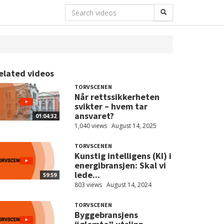
elated videos
TORVSCENEN
Når rettssikkerheten
svikter – hvem tar
ansvaret?
01:04:32
1,040 views
August 14, 2025
TORVSCENEN
Kunstig intelligens (KI) i
energibransjen: Skal vi
lede...
59:59
803 views
August 14, 2024
TORVSCENEN
Byggebransjens