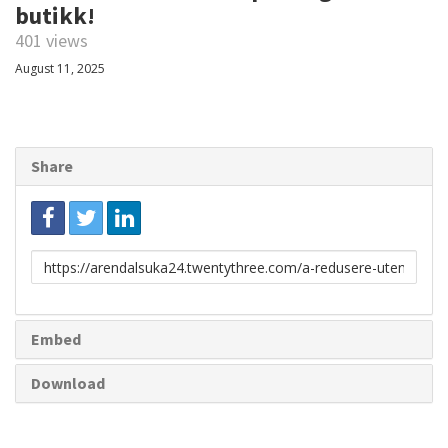
butikk!
401 views
August 11, 2025
Share
Link
to
share
Embed
Download