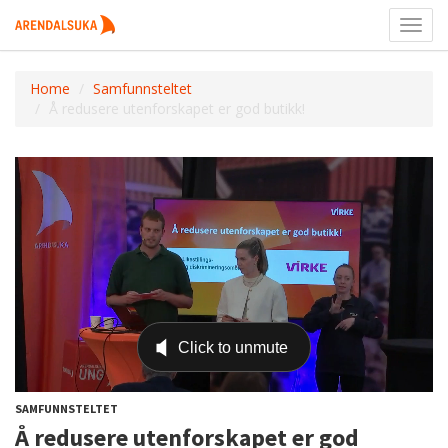
Toggl
navig
Home
Samfunnsteltet
Å redusere utenforskapet er god butikk!
SAMFUNNSTELTET
Å redusere utenforskapet er god